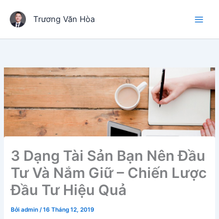
Nhảy
tới
Trương Văn Hòa
nội
dung
3 Dạng Tài Sản Bạn Nên Đầu
Tư Và Nắm Giữ – Chiến Lược
Đầu Tư Hiệu Quả
Bởi
admin
/
16 Tháng 12, 2019