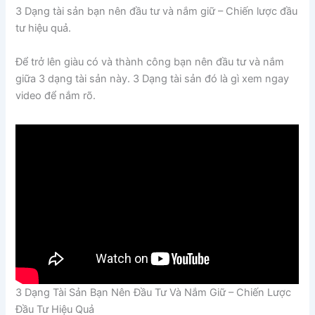
3 Dạng tài sản bạn nên đầu tư và nắm giữ – Chiến lược đầu
tư hiệu quả.
Để trở lên giàu có và thành công bạn nên đầu tư và nắm
giữa 3 dạng tài sản này. 3 Dạng tài sản đó là gì xem ngay
video để nắm rõ.
3 Dạng Tài Sản Bạn Nên Đầu Tư Và Nắm Giữ – Chiến Lược
Đầu Tư Hiệu Quả