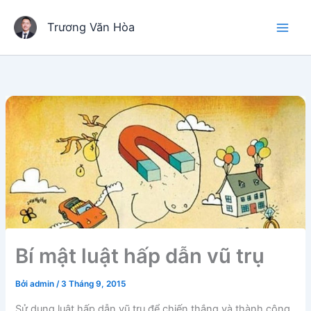
Nhảy
tới
Trương Văn Hòa
nội
dung
Bí mật luật hấp dẫn vũ trụ
Bởi
admin
/
3 Tháng 9, 2015
Sử dụng luật hấp dẫn vũ trụ để chiến thắng và thành công