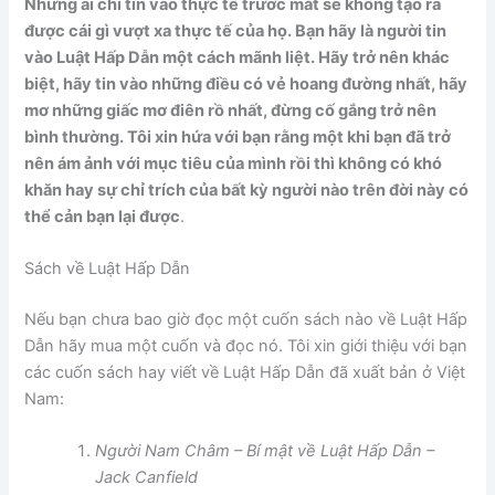
Những ai chỉ tin vào thực tế trước mắt sẽ không tạo ra
được cái gì vượt xa thực tế của họ. Bạn hãy là người tin
vào Luật Hấp Dẫn một cách mãnh liệt. Hãy trở nên khác
biệt, hãy tin vào những điều có vẻ hoang đường nhất, hãy
mơ những giấc mơ điên rồ nhất, đừng cố gắng trở nên
bình thường. Tôi xin hứa với bạn rằng một khi bạn đã trở
nên ám ảnh với mục tiêu của mình rồi thì không có khó
khăn hay sự chỉ trích của bất kỳ người nào trên đời này có
thể cản bạn lại được
.
Sách về Luật Hấp Dẫn
Nếu bạn chưa bao giờ đọc một cuốn sách nào về Luật Hấp
Dẫn hãy mua một cuốn và đọc nó. Tôi xin giới thiệu với bạn
các cuốn sách hay viết về Luật Hấp Dẫn đã xuất bản ở Việt
Nam:
Người Nam Châm – Bí mật về Luật Hấp Dẫn –
Jack Canfield