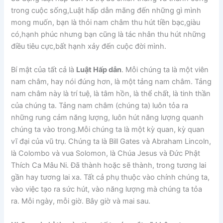
trong cuộc sống,Luật hấp dẫn mãng đến những gì mình
mong muốn, bạn là thỏi nam châm thu hút tiền bạc,giàu
có,hạnh phúc nhưng bạn cũng là tác nhân thu hút những
điều tiêu cực,bất hạnh xảy đến cuộc đời mình.
Bí mật của tất cả là
Luật Hấp dẫn
. Mỗi chúng ta là một viên
nam châm, hay nói đúng hơn, là một tảng nam châm. Tảng
nam châm này là trí tuệ, là tâm hồn, là thể chất, là tinh thần
của chúng ta. Tảng nam châm (chúng ta) luôn tỏa ra
những rung cảm năng lượng, luôn hút năng lượng quanh
chúng ta vào trong.Mỗi chúng ta là một kỳ quan, kỳ quan
vĩ đại của vũ trụ. Chúng ta là Bill Gates và Abraham Lincoln,
là Colombo và vua Solomon, là Chúa Jesus và Đức Phật
Thích Ca Mâu Ni. Đã thành hoặc sẽ thành, trong tương lai
gần hay tương lai xa. Tất cả phụ thuộc vào chính chúng ta,
vào việc tạo ra sức hút, vào năng lượng mà chúng ta tỏa
ra. Mỗi ngày, mỗi giờ. Bây giờ và mai sau.