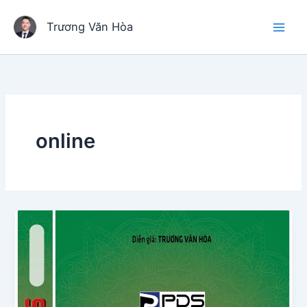
Nhảy
tới
Trương Văn Hòa
nội
dung
online