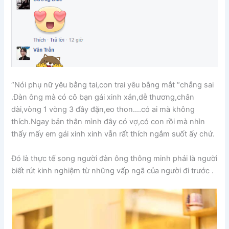
“Nói phụ nữ yêu bằng tai,con trai yêu bằng mắt “chẳng sai
.Đàn ông mà có cô bạn gái xinh xắn,dễ thương,chân
dài,vòng 1 vòng 3 đầy đặn,eo thon….có ai mà không
thích.Ngay bản thân mình đây có vợ,có con rồi mà nhìn
thấy mấy em gái xinh xinh vẫn rất thích ngắm suốt ấy chứ.
Đó là thực tế song người đàn ông thông minh phải là người
biết rút kinh nghiệm từ những vấp ngã của người đi trước .