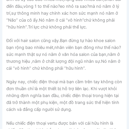
đến đâu,vòng 1 to thế nào?eo nhỏ ra sao?mà nó nằm ở lý
trí,sự thông minh hay chính xác hơn sức mạnh nó nằm ở
“Não” của cô ấy.Nó nằm ở cái “vô hình”chứ không phải
“hữu hình”.Trí lực chứ không phải thể lực.
Đối với hair salon cũng vậy.Bạn đừng tự hào khoe salon
bạn rộng bao nhiêu mét,nhân viên bạn đông như thế nào?
sức mạnh thật sự nó nằm ở văn hóa salon của bạn,nằm ở
thương hiệu ,nằm ở chất lượng đội ngũ nhân sự.Nó nằm ở
cái “vô hình” chứ không phải “hữu hình”.
Ngày nay, chiếc điện thoại mà bạn cầm trên tay không còn
đơn thuần chỉ là một thiết bị hỗ trợ liên lạc. Khi vượt khỏi
những định nghĩa ban đầu, chiếc điện thoại trong hiện tại
đã trở thành một phụ kiện, một đồ trang sức thể hiện tính
cách và đẳng cấp người sử dụng.
Nếu chiếc điện thoại vertu được bán với cái hữu hình là